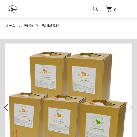
0
ホーム
液剤類
洗剤&柔軟剤