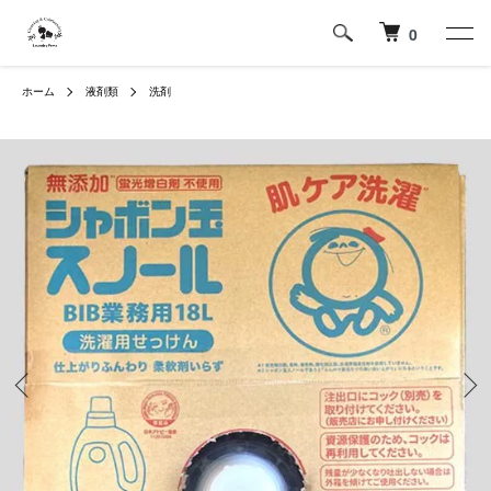
0
ホーム
液剤類
洗剤